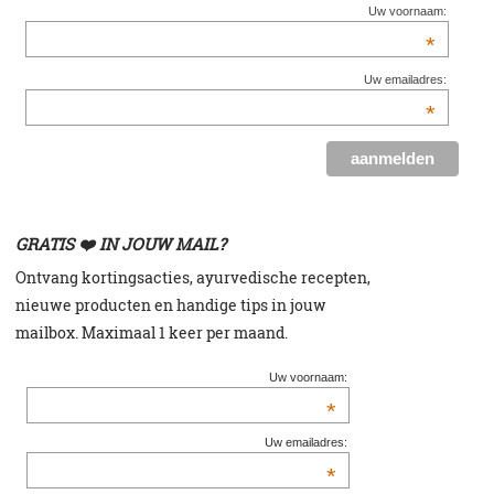
Uw voornaam:
*
Uw emailadres:
*
GRATIS ❤️ IN JOUW MAIL?
Ontvang kortingsacties, a
yurvedische recepten,
n
ieuwe producten en h
andige tips in jouw
mailbox. Maximaal 1 keer per maand.
Uw voornaam:
*
Uw emailadres:
*