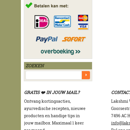
ZOEKEN
GRATIS ❤️ IN JOUW MAIL?
CONTAC
Ontvang kortingsacties,
Lakshmi
a
yurvedische recepten, n
ieuwe
Goorsestr
producten en h
andige tips in
7496 AC 
jouw mailbox. Maximaal 1 keer
info@lak