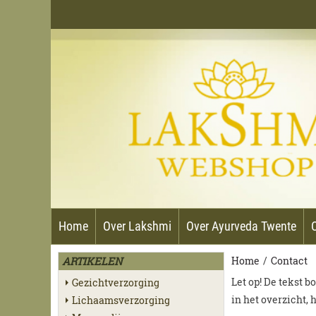
Home
Over Lakshmi
Over Ayurveda Twente
ARTIKELEN
Home
/
Contact
Let op! De tekst b
Gezichtverzorging
in het overzicht,
Lichaamsverzorging