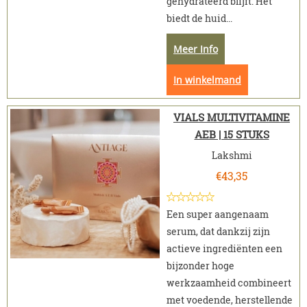
gehydrateerd blijft. Het
biedt de huid...
Meer Info
In winkelmand
VIALS MULTIVITAMINE
AEB | 15 STUKS
Lakshmi
€
43,35
Een super aangenaam
serum, dat dankzij zijn
actieve ingrediënten een
bijzonder hoge
werkzaamheid combineert
met voedende, herstellende