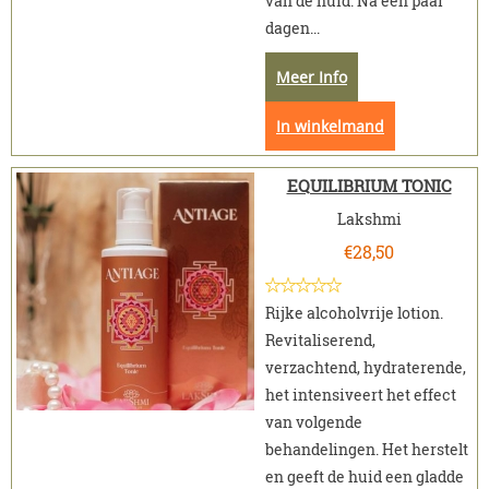
van de huid. Na een paar
dagen...
Meer Info
In winkelmand
EQUILIBRIUM TONIC
Lakshmi
€
28,50
Rijke alcoholvrije lotion.
Revitaliserend,
verzachtend, hydraterende,
het intensiveert het effect
van volgende
behandelingen. Het herstelt
en geeft de huid een gladde