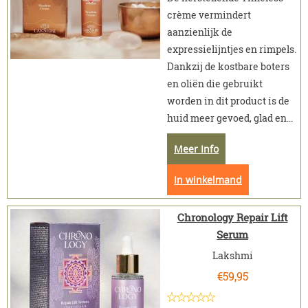
crème vermindert
aanzienlijk de
expressielijntjes en rimpels.
Dankzij de kostbare boters
en oliën die gebruikt
worden in dit product is de
huid meer gevoed, glad en...
Meer Info
In winkelmand
Chronology Repair Lift
Serum
Lakshmi
€
59,95