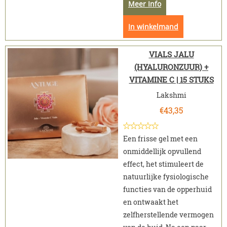
Meer Info
In winkelmand
VIALS JALU
(HYALURONZUUR) +
VITAMINE C | 15 STUKS
Lakshmi
€
43,35
Een frisse gel met een
onmiddellijk opvullend
effect, het stimuleert de
natuurlijke fysiologische
functies van de opperhuid
en ontwaakt het
zelfherstellende vermogen