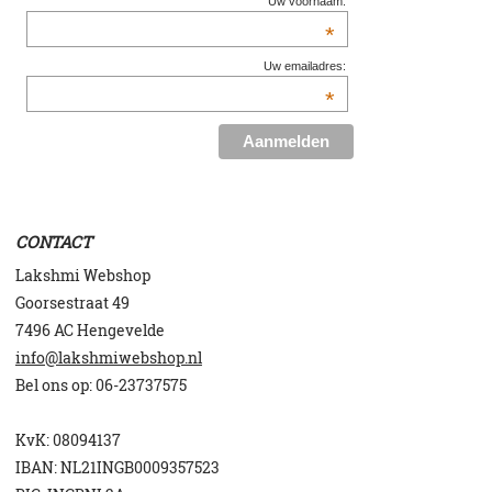
Uw voornaam:
*
Uw emailadres:
*
CONTACT
Lakshmi Webshop
Goorsestraat 49
7496 AC Hengevelde
info@lakshmiwebshop.nl
Bel ons op:
06-23737575
KvK: 08094137
IBAN: NL21INGB0009357523