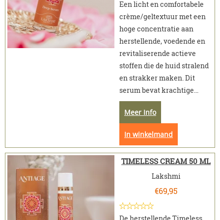
Een licht en comfortabele
crème/geltextuur met een
hoge concentratie aan
herstellende, voedende en
revitaliserende actieve
stoffen die de huid stralend
en strakker maken. Dit
serum bevat krachtige...
Meer Info
In winkelmand
TIMELESS CREAM 50 ML
Lakshmi
€
69,95
De herstellende Timeless