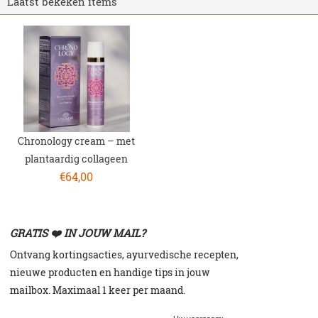
Laatst bekeken items
Chronology cream – met
plantaardig collageen
€
64,00
GRATIS ❤️ IN JOUW MAIL?
Ontvang kortingsacties, a
yurvedische recepten,
n
ieuwe producten en h
andige tips in jouw
mailbox. Maximaal 1 keer per maand.