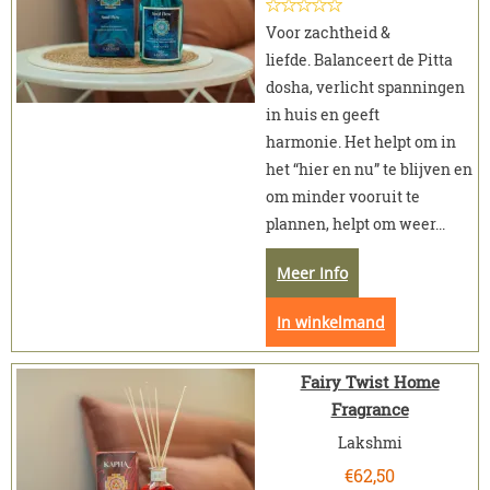
Voor zachtheid &
liefde. Balanceert de Pitta
dosha, verlicht spanningen
in huis en geeft
harmonie. Het helpt om in
het “hier en nu” te blijven en
om minder vooruit te
plannen, helpt om weer...
Meer Info
In winkelmand
Fairy Twist Home
Fragrance
Lakshmi
€
62,50