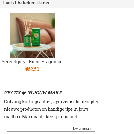
Laatst bekeken items
Serendipity - Home Fragrance
€
62,50
GRATIS ❤️ IN JOUW MAIL?
Ontvang kortingsacties, a
yurvedische recepten,
n
ieuwe producten en h
andige tips in jouw
mailbox. Maximaal 1 keer per maand.
Uw voornaam: