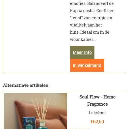
emoties. Balanceert de
Kapha dosha. Geeft een
“twist” van energie en
vitaliteit aan het
huis. Ideaal om in de
woonkamer...
Meer Info
In winkelmand
Alternatieve artikelen:
Soul Flow - Home
Fragrance
Lakshmi
€
62,50