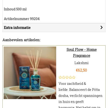
Inhoud 500 ml
Artikelnummer 99204
Extra informatie
Aanbevolen artikelen:
Soul Flow - Home
Fragrance
Lakshmi
€
62,50
Voor zachtheid &
liefde. Balanceert de Pitta
dosha, verlicht spanningen
in huis en geeft
harmonie. Het helpt om in