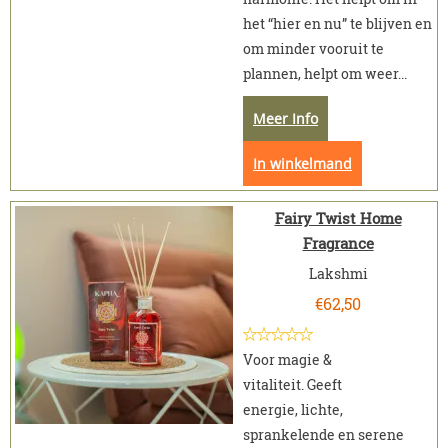
het “hier en nu” te blijven en
om minder vooruit te
plannen, helpt om weer...
Meer Info
In winkelmand
Fairy Twist Home
Fragrance
Lakshmi
€
62,50
Voor magie &
vitaliteit. Geeft
energie, lichte,
sprankelende en serene