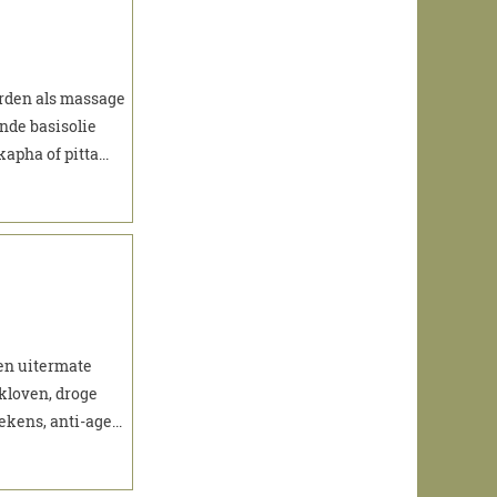
rden als massage
ende basisolie
pha of pitta...
en uitermate
kloven, droge
kens, anti-age...