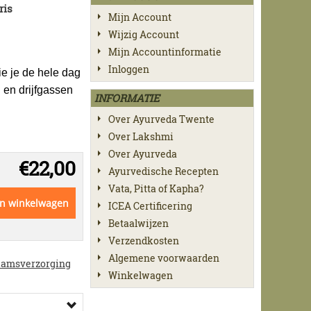
ris
Mijn Account
Wijzig Account
Mijn Accountinformatie
Inloggen
ie je de hele dag
 en drijfgassen
INFORMATIE
Over Ayurveda Twente
Over Lakshmi
Over Ayurveda
€
22,00
Ayurvedische Recepten
Vata, Pitta of Kapha?
In winkelwagen
ICEA Certificering
Betaalwijzen
Verzendkosten
Algemene voorwaarden
aamsverzorging
Winkelwagen