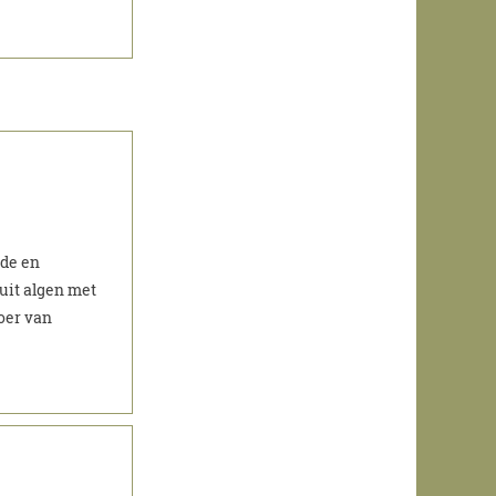
nde en
uit algen met
voer van