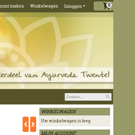
0
ount maken
Winkelwagen
Inloggen
WINKELWAGEN
Uw winkelwagen is leeg
MIJN ACCOUNT