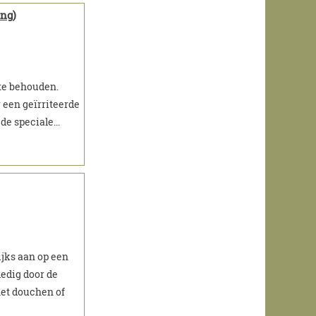
ng)
te behouden.
een geïrriteerde
de speciale...
ijks aan op een
ledig door de
het douchen of