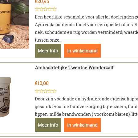
€
20,95
Een heerlijke sesamolie voor allerlei doeleinden zo
Ayurveda ochtendritueel voor een goede balans. 
nek, schouders en rug worden verminderd, waard
tussen onze...
Meer Info
In winkelmand
Ambachtelijke Twentse Wonderzalf
€
10,00
Door zijn voedende en hydraterende eigenschapp
geschikt voor de huidverzorging bij: eczeem, huid
lippen, milde brandwonden ( voorkomt blaren), litte
Meer Info
In winkelmand