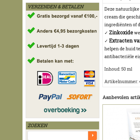
VERZENDEN & BETALEN
Deze natuurlijke
cream die geschi
ingrediënten of d
Zinkoxide
✓
wer
Extracten van
✓
helpen de huid t
antibacteriële e
Inhoud: 50 ml
Artikelnummer: 
Aanbevolen artik
ZOEKEN