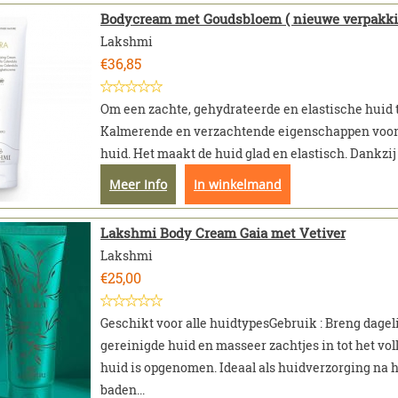
Bodycream met Goudsbloem ( nieuwe verpakki
Lakshmi
€
36,85
Om een zachte, gehydrateerde en elastische huid 
Kalmerende en verzachtende eigenschappen voor 
huid. Het maakt de huid glad en elastisch. Dankzij 
Meer Info
In winkelmand
Lakshmi Body Cream Gaia met Vetiver
Lakshmi
€
25,00
Geschikt voor alle huidtypesGebruik : Breng dagel
gereinigde huid en masseer zachtjes in tot het vol
huid is opgenomen. Ideaal als huidverzorging na 
baden...