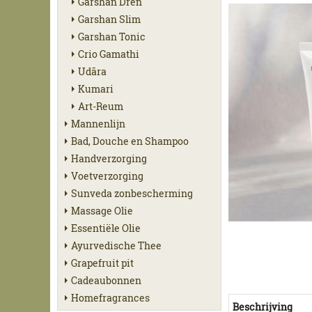
Garshan Dren
Garshan Slim
Garshan Tonic
Crio Gamathi
Udãra
Kumari
Art-Reum
Mannenlijn
Bad, Douche en Shampoo
Handverzorging
Voetverzorging
Sunveda zonbescherming
Massage Olie
Essentiële Olie
Ayurvedische Thee
Grapefruit pit
Cadeaubonnen
Homefragrances
Beschrijving