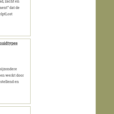
d, zacht en
ment” dat de
lptLost
 huidtypes
bijzondere
 en werkt door
rstellend en