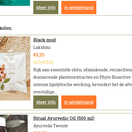
Meer Info
In winkelmand
kelen:
Black mud
Lakshmi
€
9,35
Rijk aan essentiële oliën, afslankende, verzachte
drainerende plantenextracten en Phyto Bioactive 
intense lipolytische werking, bevordert het de af
overtollige...
Meer Info
In winkelmand
Ritual Ayurvedic Oil (500 ml)
Ayurveda Twente