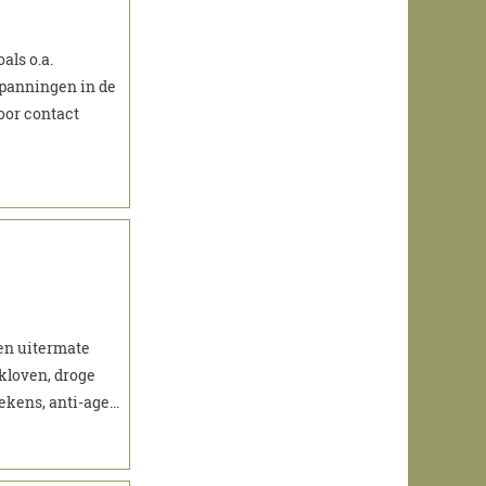
als o.a.
Spanningen in de
oor contact
en uitermate
kloven, droge
kens, anti-age...