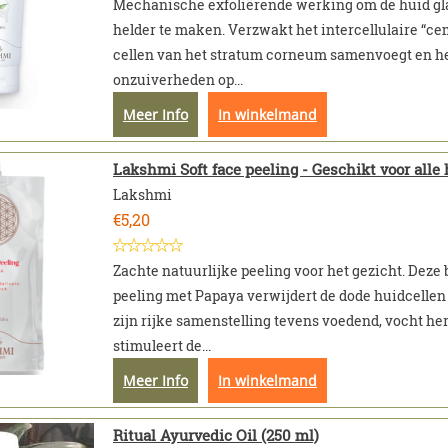
Mechanische exfoliërende werking om de huid gla
helder te maken. Verzwakt het intercellulaire “ce
cellen van het stratum corneum samenvoegt en he
onzuiverheden op...
Meer Info
In winkelmand
Lakshmi Soft face peeling - Geschikt voor alle
Lakshmi
€
5,20
Zachte natuurlijke peeling voor het gezicht. Deze 
peeling met Papaya verwijdert de dode huidcellen
zijn rijke samenstelling tevens voedend, vocht he
stimuleert de...
Meer Info
In winkelmand
Ritual Ayurvedic Oil (250 ml)