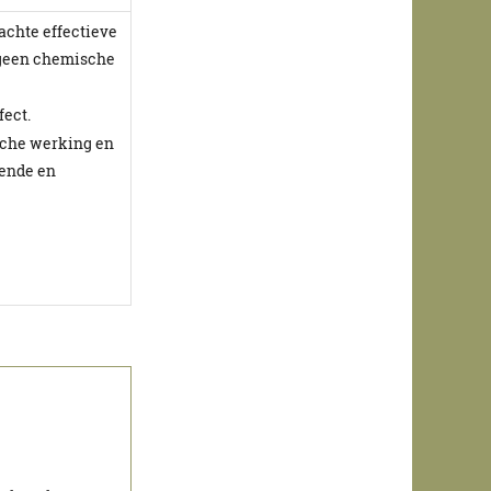
achte effectieve
t geen chemische
fect.
sche werking en
kende en