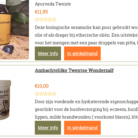
Ayurveda Twente
€
11,95
Deze biologische sesamolie kan puur gebruikt wo
olie of als drager bij etherische oliën. Een uitstek
voor het mengen met een paar druppels van pitta, ka
Meer Info
In winkelmand
Ambachtelijke Twentse Wonderzalf
€
10,00
Door zijn voedende en hydraterende eigenschapp
geschikt voor de huidverzorging bij: eczeem, huid
lippen, milde brandwonden ( voorkomt blaren), litte
Meer Info
In winkelmand