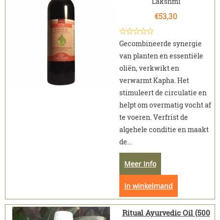
Lakshmi
€
53,30
Gecombineerde synergie
van planten en essentiële
oliën, verkwikt en
verwarmt Kapha. Het
stimuleert de circulatie en
helpt om overmatig vocht af
te voeren. Verfrist de
algehele conditie en maakt
de...
Meer Info
In winkelmand
Ritual Ayurvedic Oil (500