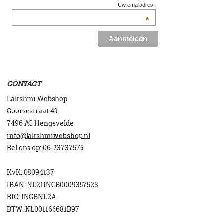
Uw emailadres:
*
CONTACT
Lakshmi Webshop
Goorsestraat 49
7496 AC Hengevelde
info@lakshmiwebshop.nl
Bel ons op:
06-23737575
KvK: 08094137
IBAN: NL21INGB0009357523
BIC: INGBNL2A
BTW: NL001166681B97