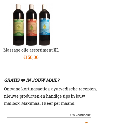
Massage olie assortiment XL
€
150,00
GRATIS ❤️ IN JOUW MAIL?
Ontvang kortingsacties, a
yurvedische recepten,
n
ieuwe producten en h
andige tips in jouw
mailbox. Maximaal 1 keer per maand.
Uw voornaam:
*